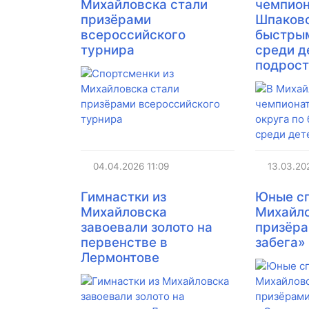
Михайловска стали
чемпио
призёрами
Шпаковс
всероссийского
быстры
турнира
среди д
подрост
04.04.2026
11:09
13.03.20
​Гимнастки из
Юные с
Михайловска
Михайло
завоевали золото на
призёра
первенстве в
забега»
Лермонтове