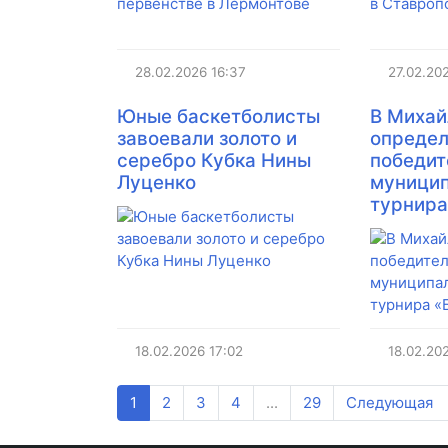
28.02.2026
16:37
27.02.20
Юные баскетболисты
В Михай
завоевали золото и
опреде
серебро Кубка Нины
победит
Луценко
муницип
турнира
18.02.2026
17:02
18.02.20
1
2
3
4
...
29
Следующая