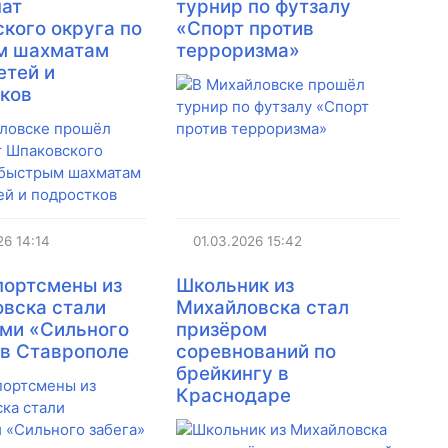
нат
турнир по футзалу
кого округа по
«Спорт против
м шахматам
терроризма»
етей и
ков
26
14:14
01.03.2026
15:42
портсмены из
Школьник из
вска стали
Михайловска стал
ми «Сильного
призёром
 в Ставрополе
соревнований по
брейкингу в
Краснодаре