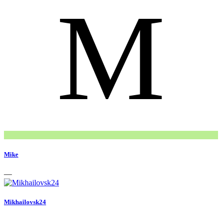
M
Mike
—
Mikhailovsk24
—