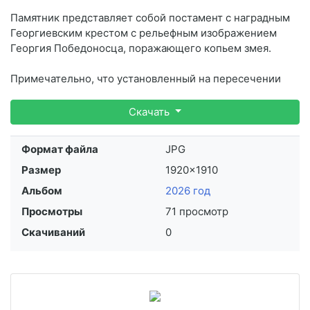
Памятник представляет собой постамент с наградным
Георгиевским крестом с рельефным изображением
Георгия Победоносца, поражающего копьем змея.
Примечательно, что установленный на пересечении
дорог Георгиевский крест имеет официальный реально
существующий номер награды. Ее был удостоен
Скачать
уроженец села Михайловского Стефан Михайлович
Ковешников.
Формат файла
JPG
Размер
1920×1910
Альбом
2026 год
Просмотры
71 просмотр
Скачиваний
0