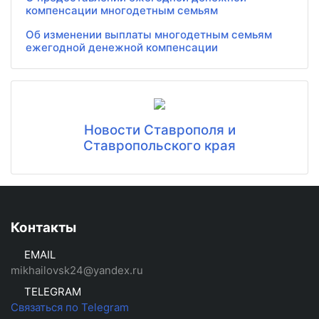
компенсации многодетным семьям
Об изменении выплаты многодетным семьям
ежегодной денежной компенсации
Новости Ставрополя и
Ставропольского края
Контакты
EMAIL
mikhailovsk24@yandex.ru
TELEGRAM
Связаться по Telegram