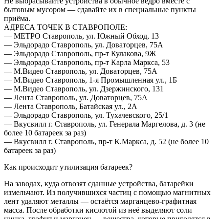
Не выбрасывайте устройства в обычное ведро вместе с
бытовым мусором — сдавайте их в специальные пункты
приёма.
АДРЕСА ТОЧЕК В СТАВРОПОЛЕ:
— МЕТРО Ставрополь, ул. Южный Обход, 13
— Эльдорадо Ставрополь, ул. Доваторцев, 75А
— Эльдорадо Ставрополь, пр-т Кулакова, 9Ж
— Эльдорадо Ставрополь, пр-т Карла Маркса, 53
— М.Видео Ставрополь, ул. Доваторцев, 75А
— М.Видео Ставрополь, 1-я Промышленная ул., 1Б
— М.Видео Ставрополь, ул. Дзержинского, 131
— Лента Ставрополь, ул. Доваторцев, 75А
— Лента Ставрополь, Батайская ул., 2А
— Эльдорадо Ставрополь, ул. Тухачевского, 25/1
— Вкусвилл г. Ставрополь, ул. Генерала Маргелова, д. 3 (не
более 10 батареек за раз)
— Вкусвилл г. Ставрополь, пр-т К.Маркса, д. 52 (не более 10
батареек за раз)
Как происходит утилизация батареек?
На заводах, куда отвозят сданные устройства, батарейки
измельчают. Из получившихся частиц с помощью магнитных
лент удаляют металлы — остаётся марганцево-графитная
масса. После обработки кислотой из неё выделяют соли
цинка, графит и марганец — вещества, которые пригодятся в