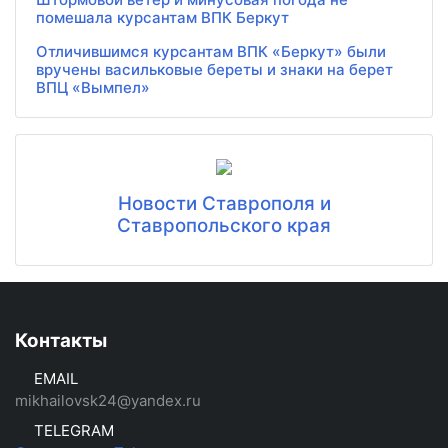
помешала курсантам ВПК Беркут
Отличившимся курсантам ВПК «Беркут» были
вручены васильковые береты и знаки на берет
ВПЦ «Вымпел»
Новости Ставрополя и
Ставропольского края
Контакты
EMAIL
mikhailovsk24@yandex.ru
TELEGRAM