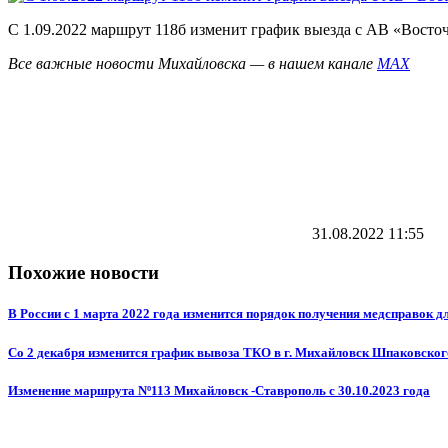
С 1.09.2022 маршрут 118б изменит график выезда с АВ «Восто
Все важные новости Михайловска — в нашем канале
MAX
31.08.2022
11:55
Похожие новости
В России с 1 марта 2022 года изменится порядок получения медсправок д
Со 2 декабря изменится график вывоза ТКО в г. Михайловск Шпаковско
Изменение маршрута Nº113 Михайловск -Ставрополь с 30.10.2023 года