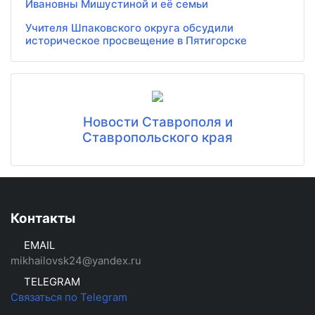
Ивановны Мишустиной и её семьи
Учителя Шпаковского округа обсудили
историческое просвещение в Пятигорске
Новости Ставрополя и
Ставропольского края
Контакты
EMAIL
mikhailovsk24@yandex.ru
TELEGRAM
Связаться по Telegram